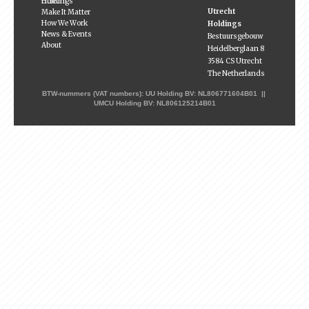
Utrecht Holdings
Utrecht
Make It Matter
How We Work
Holdings
News & Events
Bestuursgebouw
About
Heidelberglaan 8
3584 CS Utrecht
The Netherlands
BTW-nummers (VAT numbers): UU Holding BV: NL806771604B01 ||
UMCU Holding BV: NL806125214B01