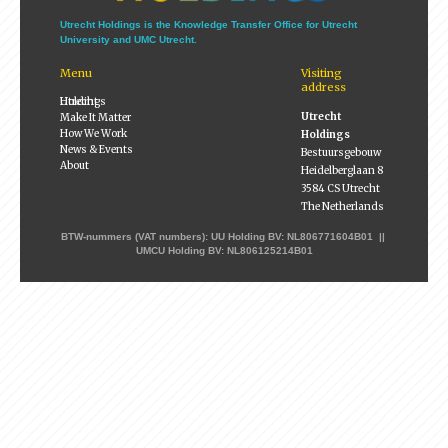
Utrecht Holdings is the Knowledge Transfer Office for Utrecht
University and UMC Utrecht.
Menu
Visiting
address
Utrecht Holdings
Utrecht
Make It Matter
How We Work
Holdings
News & Events
Bestuursgebouw
About
Heidelberglaan 8
3584 CS Utrecht
The Netherlands
BTW-nummers (VAT numbers): UU Holding BV: NL806771604B01 ||
UMCU Holding BV: NL806125214B01