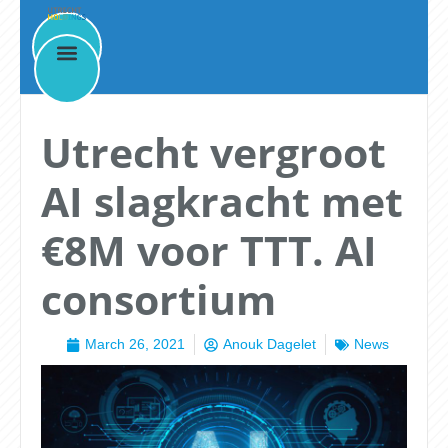
News
Utrecht vergroot
AI slagkracht met
€8M voor TTT. AI
consortium
March 26, 2021
Anouk Dagelet
News